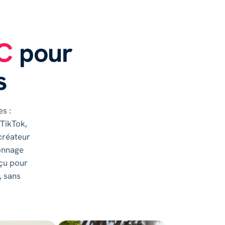
C
pour
s
s :
TikTok,
créateur
ionnage
nçu pour
, sans