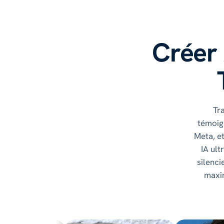
Créer
Tr
témoig
Meta, e
IA ult
silenci
maxim