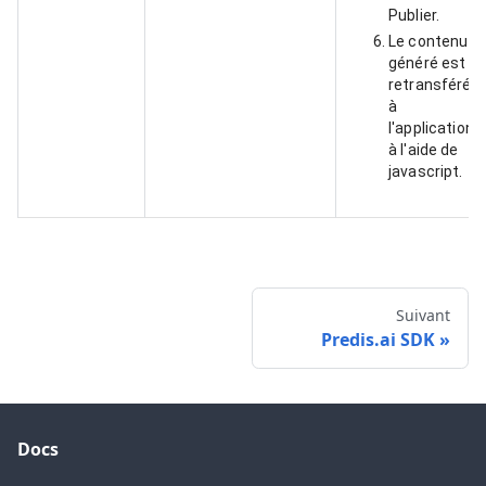
Publier.
Le contenu
généré est
retransféré
à
l'application
à l'aide de
javascript.
Suivant
Predis.ai SDK
Docs