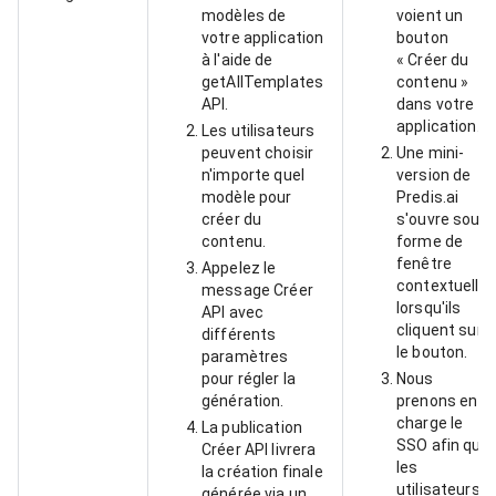
modèles de
voient un
votre application
bouton
à l'aide de
« Créer du
getAllTemplates
contenu »
API.
dans votre
application.
Les utilisateurs
peuvent choisir
Une mini-
n'importe quel
version de
modèle pour
Predis.ai
créer du
s'ouvre sous
contenu.
forme de
fenêtre
Appelez le
contextuelle
message Créer
lorsqu'ils
API avec
cliquent sur
différents
le bouton.
paramètres
pour régler la
Nous
génération.
prenons en
charge le
La publication
SSO afin que
Créer API livrera
les
la création finale
utilisateurs
générée via un