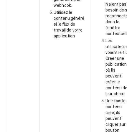
n'aient pas
webhook.
besoin de se
Utilisez le
reconnecter
contenu généré
dans la
si le flux de
fenêtre
travail de votre
contextuelle.
application
Les
utilisateurs
voient le flux
Créer une
publication
où ils
peuvent
créer le
contenu de
leur choix.
Une fois le
contenu
créé, ils
peuvent
cliquer sur le
bouton