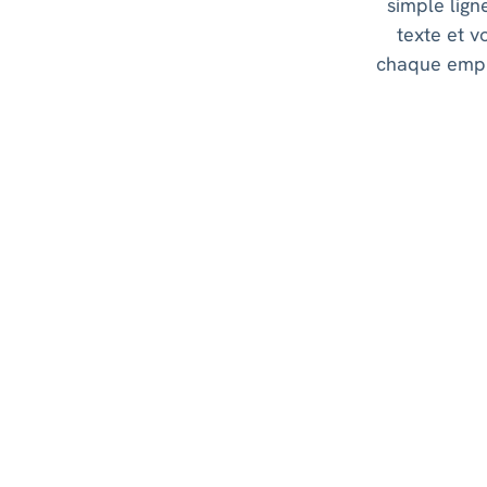
simple lign
texte et v
chaque empl