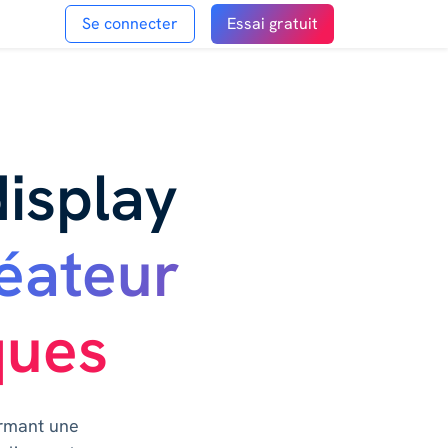
Se connecter
Essai gratuit
isplay
éateur
ques
ormant une