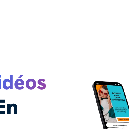
idéos
En