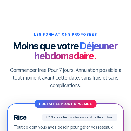
Atteignez votre public au
meilleur moment.
LES FORMATIONS PROPOSÉES
Assurez-vous que votre contenu atteigne votre
public cible au bon moment. Grâce à notre
Moins que votre
Déjeuner
calendrier de contenu basé sur l'IA, vous n'avez
hebdomadaire.
plus à vous soucier du meilleur moment pour publier
du contenu. Notre IA sélectionne le moment idéal
pour garantir à votre contenu une visibilité et un
Commencer free Pour 7 jours. Annulation possible à
engagement optimaux.
tout moment avant cette date, sans frais et sans
complications.
Automatiser le calendrier de contenu
FORFAIT LE PLUS POPULAIRE
Rise
87 % des clients choisissent cette option.
Tout ce dont vous avez besoin pour gérer vos réseaux