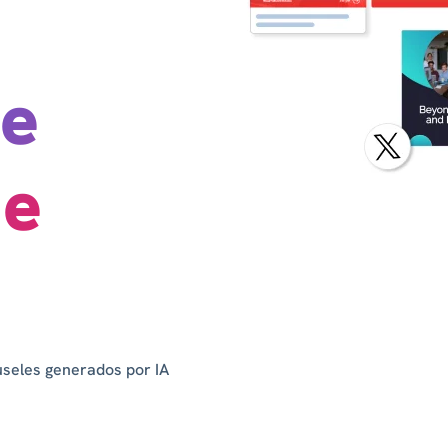
de
de
useles generados por IA