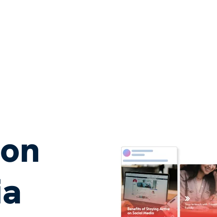
con
ia