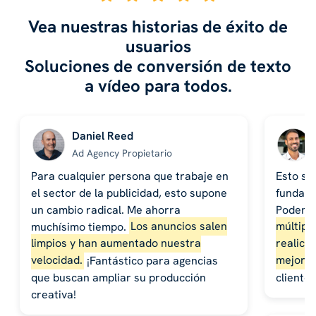
Vea nuestras historias de éxito de
usuarios
Soluciones de conversión de texto
a vídeo para todos.
Daniel Reed
Ad Agency Propietario
Para cualquier persona que trabaje en
Esto se
el sector de la publicidad, esto supone
fundame
un cambio radical. Me ahorra
Podem
muchísimo tiempo.
Los anuncios salen
múltiple
limpios y han aumentado nuestra
realice
velocidad.
¡Fantástico para agencias
mejores
que buscan ampliar su producción
cliente
creativa!