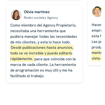
Olivia martinez
Redes sociales Agency
Hacer p
Como miembro del Agency Propietario,
empresa
necesitaba una herramienta que
esta he
pudiera manejar todas las necesidades
Las pub
de mis clientes, y esta lo hace todo.
product
Desde publicaciones hasta anuncios,
mantene
todo se ve increíble y puedo editarlo
vista de
rápidamente.
para que coincida con la
marca de cada cliente. La herramienta
de programación es muy útil y me ha
facilitado el trabajo.