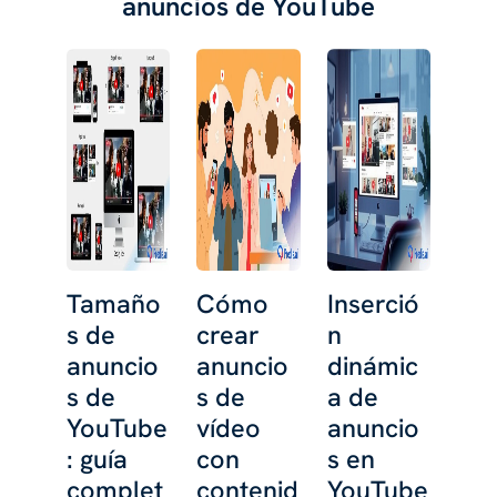
anuncios de YouTube
Tamaño
Cómo
Inserció
s de
crear
n
anuncio
anuncio
dinámic
s de
s de
a de
YouTube
vídeo
anuncio
: guía
con
s en
complet
contenid
YouTube