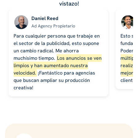
vistazo!
Daniel Reed
Ad Agency Propietario
Para cualquier persona que trabaje en
Esto se
el sector de la publicidad, esto supone
fundame
un cambio radical. Me ahorra
Podem
muchísimo tiempo.
Los anuncios se ven
múltiple
limpios y han aumentado nuestra
realiza
velocidad.
¡Fantástico para agencias
mejores
que buscan ampliar su producción
cliente
creativa!