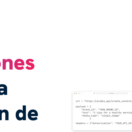
ones
a
n de