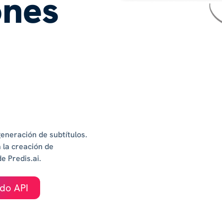
ones
generación de subtítulos.
 la creación de
e Predis.ai.
ndo API