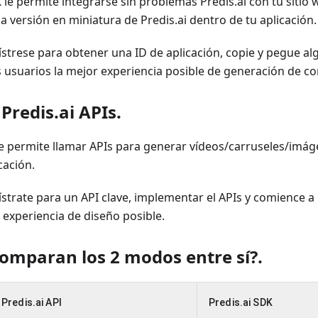
K le permite integrarse sin problemas Predis.ai con tu sitio 
 versión en miniatura de Predis.ai dentro de tu aplicación.
strese para obtener una ID de aplicación, copie y pegue a
s usuarios la mejor experiencia posible de generación de co
 Predis.ai APIs
.
 te permite llamar APIs para generar vídeos/carruseles/imáge
cación.
trate para un API clave, implementar el APIs y comience a 
 experiencia de diseño posible.
omparan los 2 modos entre sí?
.
Predis.ai API
Predis.ai SDK