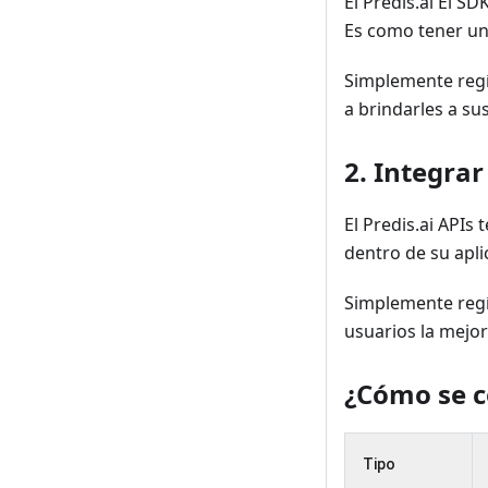
El Predis.ai El SD
Es como tener una
Simplemente regí
a brindarles a su
2. Integrar
El Predis.ai APIs
dentro de su apli
Simplemente regís
usuarios la mejor
¿Cómo se c
Tipo