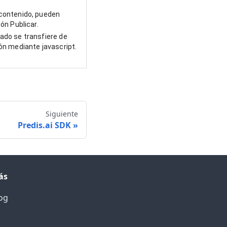
 contenido, pueden
tón Publicar.
ado se transfiere de
ión mediante javascript.
Siguiente
Predis.ai SDK
ás
og