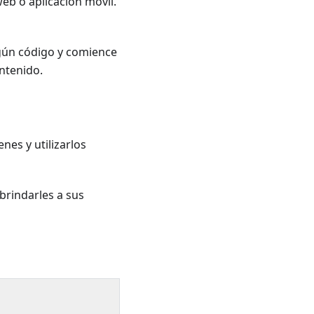
web o aplicación móvil.
lgún código y comience
ntenido.
nes y utilizarlos
brindarles a sus