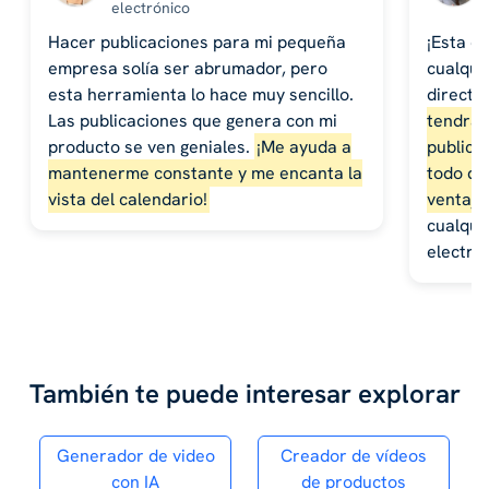
electrónico
Hacer publicaciones para mi pequeña
¡Esta e
empresa solía ser abrumador, pero
cualquie
esta herramienta lo hace muy sencillo.
directa
Las publicaciones que genera con mi
tendrás
producto se ven geniales.
¡Me ayuda a
publica
mantenerme constante y me encanta la
todo de
vista del calendario!
ventaja
cualqui
electrón
También te puede interesar explorar
Generador de video
Creador de vídeos
con IA
de productos