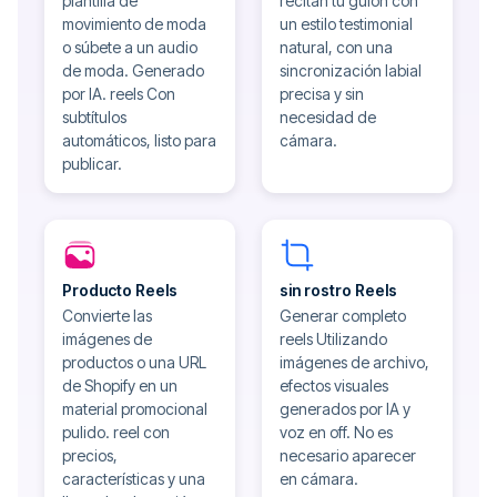
plantilla de
recitan tu guion con
movimiento de moda
un estilo testimonial
o súbete a un audio
natural, con una
de moda. Generado
sincronización labial
por IA. reels Con
precisa y sin
subtítulos
necesidad de
automáticos, listo para
cámara.
publicar.
Producto Reels
sin rostro Reels
Convierte las
Generar completo
imágenes de
reels Utilizando
productos o una URL
imágenes de archivo,
de Shopify en un
efectos visuales
material promocional
generados por IA y
pulido. reel con
voz en off. No es
precios,
necesario aparecer
características y una
en cámara.