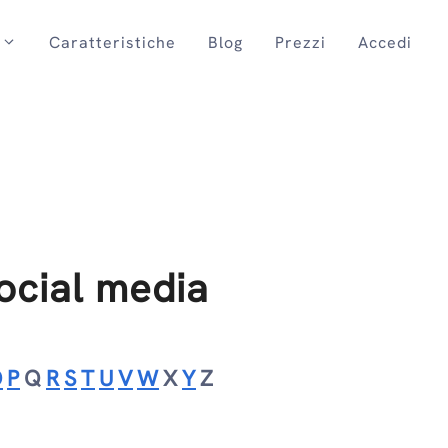
Caratteristiche
Blog
Prezzi
Accedi
ocial media
O
P
Q
R
S
T
U
V
W
X
Y
Z