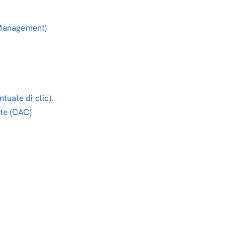
Management)
uale di clic).
nte (CAC)