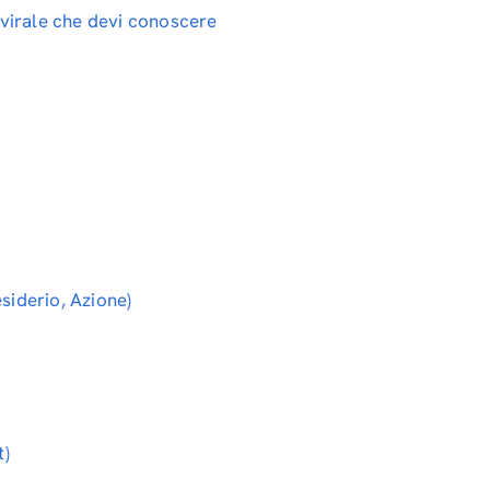
e virale che devi conoscere
siderio, Azione)
t)