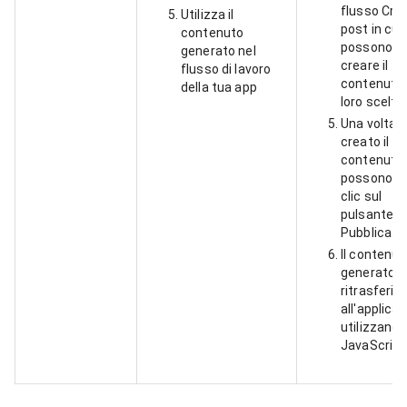
flusso Cre
Utilizza il
post in cui
contenuto
possono
generato nel
creare il
flusso di lavoro
contenuto 
della tua app
loro scelta.
Una volta
creato il
contenuto,
possono f
clic sul
pulsante
Pubblica.
Il contenut
generato v
ritrasferito
all'applica
utilizzando
JavaScript