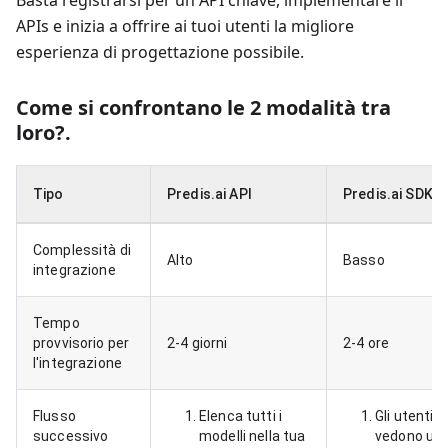
Basta registrarsi per un API chiave, implementare il
APIs e inizia a offrire ai tuoi utenti la migliore
esperienza di progettazione possibile.
Come si confrontano le 2 modalità tra
loro?
.
Tipo
Predis.ai API
Predis.ai SDK
Complessità di
Alto
Basso
integrazione
Tempo
provvisorio per
2-4 giorni
2-4 ore
l'integrazione
Flusso
Elenca tutti i
Gli utenti
successivo
modelli nella tua
vedono un