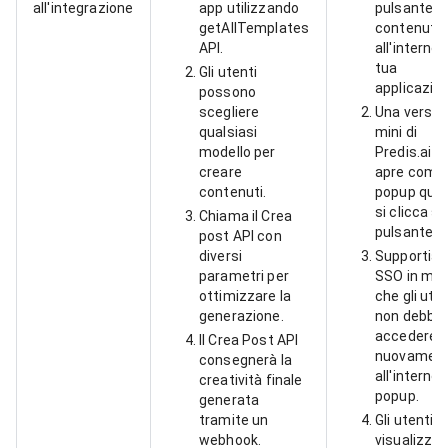
all'integrazione
app utilizzando
pulsante "
getAllTemplates
contenuto
API.
all'interno 
tua
Gli utenti
applicazion
possono
scegliere
Una versio
qualsiasi
mini di
modello per
Predis.ai si
creare
apre come
contenuti.
popup qua
si clicca su
Chiama il Crea
pulsante.
post API con
diversi
Supportia
parametri per
SSO in mo
ottimizzare la
che gli uten
generazione.
non debba
accedere
Il Crea Post API
nuovamen
consegnerà la
all'interno 
creatività finale
popup.
generata
tramite un
Gli utenti
webhook.
visualizzano