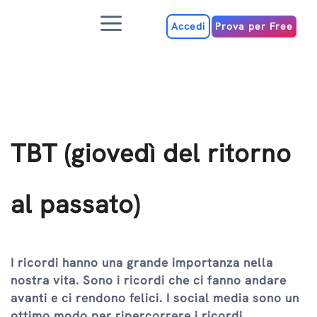
Salta
Menu
al
Accedi
Prova per Free
contenuto
TBT (giovedì del ritorno
al passato)
I ricordi hanno una grande importanza nella
nostra vita. Sono i ricordi che ci fanno andare
avanti e ci rendono felici. I social media sono un
ottimo modo per ripercorrere i ricordi