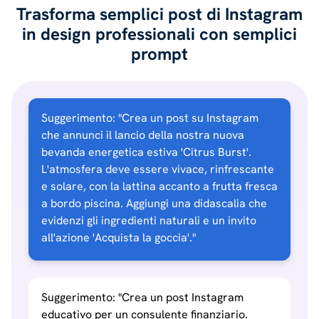
Trasforma semplici post di Instagram
in design professionali con semplici
prompt
Suggerimento: "Crea un post su Instagram
che annunci il lancio della nostra nuova
bevanda energetica estiva 'Citrus Burst'.
L'atmosfera deve essere vivace, rinfrescante
e solare, con la lattina accanto a frutta fresca
a bordo piscina. Aggiungi una didascalia che
evidenzi gli ingredienti naturali e un invito
all'azione 'Acquista la goccia'."
Suggerimento: "Crea un post Instagram
educativo per un consulente finanziario.