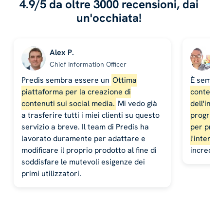
4.9/5 da oltre 3000 recensioni, dai
un'occhiata!
Alex P.
Chief Information Officer
Predis sembra essere un
Ottima
È sempl
piattaforma per la creazione di
contenut
contenuti sui social media.
Mi vedo già
dell'inte
a trasferire tutti i miei clienti su questo
program
servizio a breve. Il team di Predis ha
per pro
lavorato duramente per adattare e
l'intera
modificare il proprio prodotto al fine di
incredib
soddisfare le mutevoli esigenze dei
primi utilizzatori.