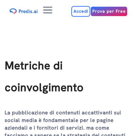
Salta
Menu
al
Accedi
Prova per Free
contenuto
Metriche di
coinvolgimento
La pubblicazione di contenuti accattivanti sui
social media è fondamentale per le pagine
aziendali e i fornitori di servizi. ma come
facciamo a sapere se la strategia dei contenuti