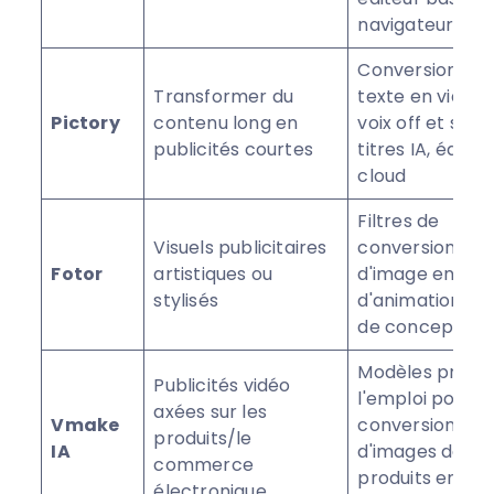
navigateur.
Conversion de
Transformer du
texte en vidéo,
Pictory
contenu long en
voix off et sous
publicités courtes
titres IA, éditeu
cloud
Filtres de
Visuels publicitaires
conversion
Fotor
artistiques ou
d'image en vidé
stylisés
d'animation et
de conception
Modèles prêts 
Publicités vidéo
l'emploi pour la
axées sur les
Vmake
conversion
produits/le
IA
d'images de
commerce
produits en
électronique