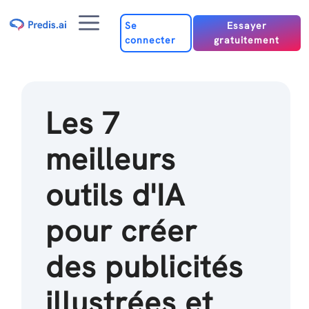
Passer
Menu
au
Se
Essayer
connecter
gratuitement
contenu
Les 7
meilleurs
outils d'IA
pour créer
des publicités
illustrées et