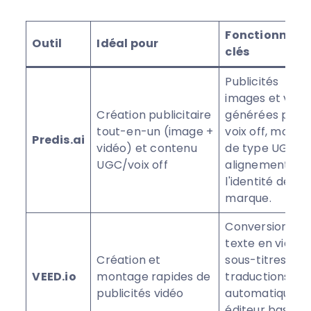
Fonctionnalit
Outil
Idéal pour
clés
Publicités
images et vidé
Création publicitaire
générées par I
tout-en-un (image +
voix off, modèl
Predis.ai
vidéo) et contenu
de type UGC,
UGC/voix off
alignement av
l'identité de
marque.
Conversion de
texte en vidéo,
Création et
sous-titres et
VEED.io
montage rapides de
traductions
publicités vidéo
automatiques,
éditeur basé su