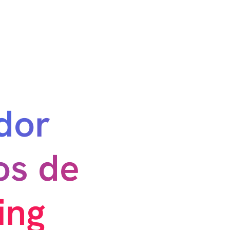
dor
os de
ing