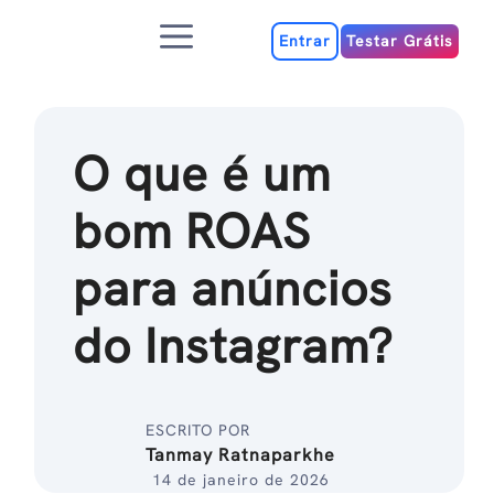
Ir
Menu
para
Entrar
Testar Grátis
o
conteúdo
O que é um
bom ROAS
para anúncios
do Instagram?
ESCRITO POR
Tanmay Ratnaparkhe
14 de janeiro de 2026