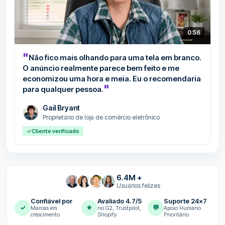
0:56
"
Não fico mais olhando para uma tela em branco.
O anúncio realmente parece bem feito e me
economizou uma hora e meia. Eu o recomendaria
"
para qualquer pessoa.
Gail Bryant
Proprietário de loja de comércio eletrônico
✓
Cliente verificado
6.4M +
Usuários felizes
Confiável por
Avaliado 4.7/5
Suporte 24x7
✓
★
💬
Marcas em
no G2, Trustpilot,
Apoio Humano
crescimento
Shopify
Prioritário