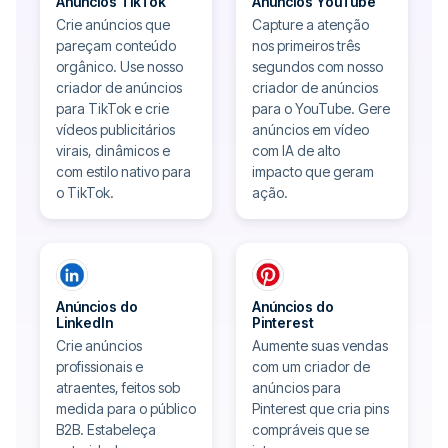
Anúncios TikTok
Anúncios YouTube
Crie anúncios que
Capture a atenção
pareçam conteúdo
nos primeiros três
orgânico. Use nosso
segundos com nosso
criador de anúncios
criador de anúncios
para TikTok e crie
para o YouTube. Gere
vídeos publicitários
anúncios em vídeo
virais, dinâmicos e
com IA de alto
com estilo nativo para
impacto que geram
o TikTok.
ação.
Anúncios do
Anúncios do
LinkedIn
Pinterest
Crie anúncios
Aumente suas vendas
profissionais e
com um criador de
atraentes, feitos sob
anúncios para
medida para o público
Pinterest que cria pins
B2B. Estabeleça
compráveis ​​que se