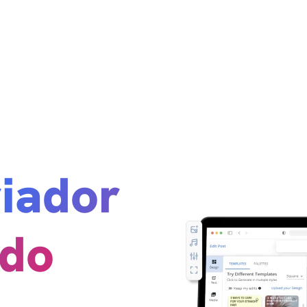
iador
 do