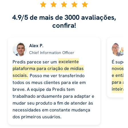
4.9/5 de mais de 3000 avaliações,
confira!
Alex P.
Chief Information Officer
Predis parece ser um
excelente
É super
plataforma para criação de mídias
novos c
sociais.
Posso me ver transferindo
​​e ent
todos os meus clientes para ele em
para ag
breve. A equipe da Predis tem
inteira.
trabalhado arduamente para adaptar e
mudar seu produto a fim de atender às
necessidades em constante mudança
dos primeiros usuários.