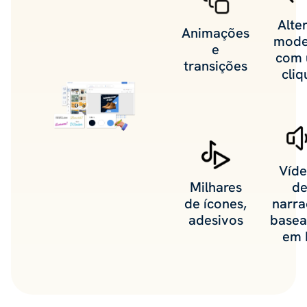
Alte
Animações
mode
e
com
transições
cliq
Víd
Milhares
d
de ícones,
narr
adesivos
base
em 