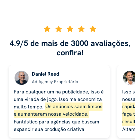
4.9/5 de mais de 3000 avaliações,
confira!
Daniel Reed
Ad Agency Proprietário
Para qualquer um na publicidade, isso é
Isso se
uma virada de jogo. Isso me economiza
nossa 
muito tempo.
Os anúncios saem limpos
rapidam
e aumentaram nossa velocidade.
faça te
Fantástico para agências que buscam
resulta
expandir sua produção criativa!
Altame