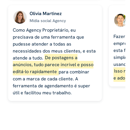
Olivia Martinez
Mídia social Agency
Como Agency Proprietário, eu
Fazer p
precisava de uma ferramenta que
empresa
pudesse atender a todas as
esta fe
necessidades dos meus clientes, e esta
simples
atende a tudo.
De postagens a
usando 
anúncios, tudo parece incrível e posso
Isso me
editá-lo rapidamente
para combinar
e adoro
com a marca de cada cliente. A
ferramenta de agendamento é super
útil e facilitou meu trabalho.