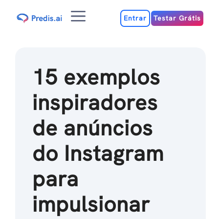
Ir
Menu
para
Entrar
Testar Grátis
o
conteúdo
15 exemplos
inspiradores
de anúncios
do Instagram
para
impulsionar