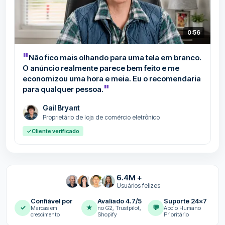
0:56
"
Não fico mais olhando para uma tela em branco.
O anúncio realmente parece bem feito e me
economizou uma hora e meia. Eu o recomendaria
"
para qualquer pessoa.
Gail Bryant
Proprietário de loja de comércio eletrônico
✓
Cliente verificado
6.4M +
Usuários felizes
Confiável por
Avaliado 4.7/5
Suporte 24x7
✓
★
💬
Marcas em
no G2, Trustpilot,
Apoio Humano
crescimento
Shopify
Prioritário