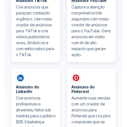
Anúncios TikTok
Anúncios YouTube
Crie anúncios que
Capture a atenção
pareçam conteúdo
nos primeiros três
orgânico. Use nosso
segundos com nosso
criador de anúncios
criador de anúncios
para TikTok e crie
para o YouTube. Gere
vídeos publicitários
anúncios em vídeo
virais, dinâmicos e
com IA de alto
com estilo nativo para
impacto que geram
o TikTok.
ação.
Anúncios do
Anúncios do
LinkedIn
Pinterest
Crie anúncios
Aumente suas vendas
profissionais e
com um criador de
atraentes, feitos sob
anúncios para
medida para o público
Pinterest que cria pins
B2B. Estabeleça
compráveis ​​que se