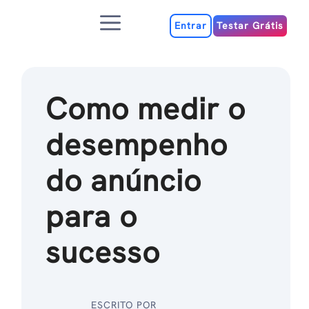
Ir
Menu
para
Entrar
Testar Grátis
o
conteúdo
Como medir o
desempenho
do anúncio
para o
sucesso
ESCRITO POR