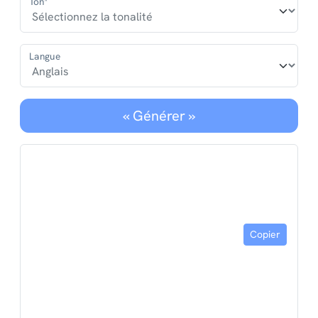
Ton*
Langue
« Générer »
Copier