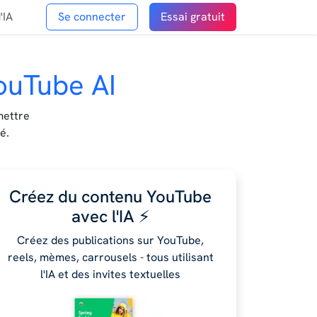
'IA
Se connecter
Essai gratuit
ouTube AI
mettre
é.
Créez du contenu YouTube
avec l'IA ⚡️
Créez des publications sur YouTube,
reels, mèmes, carrousels - tous utilisant
l'IA et des invites textuelles