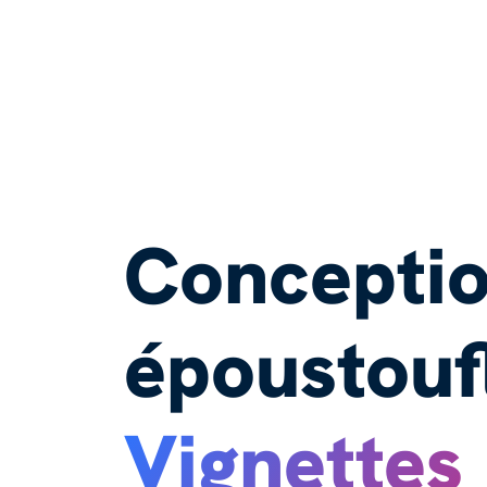
Concepti
époustouf
Vignettes