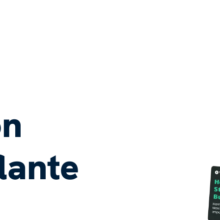
on
lante