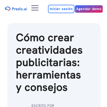
Ir
Menú
al
Iniciar sesión
Agendar demo
contenido
Cómo crear
creatividades
publicitarias:
herramientas
y consejos
ESCRITO POR