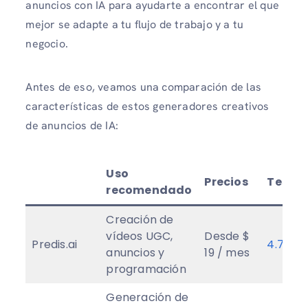
anuncios con IA para ayudarte a encontrar el que
mejor se adapte a tu flujo de trabajo y a tu
negocio.
Antes de eso, veamos una comparación de las
características de estos generadores creativos
de anuncios de IA:
Uso
Precios
Testim
recomendado
Creación de
vídeos UGC,
Desde $
Predis.ai
4.7
★
anuncios y
19 / mes
programación
Generación de