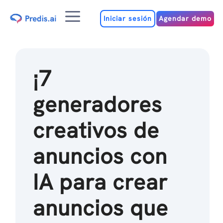
Ir
Menú
al
Iniciar sesión
Agendar demo
contenido
¡7
generadores
creativos de
anuncios con
IA para crear
anuncios que