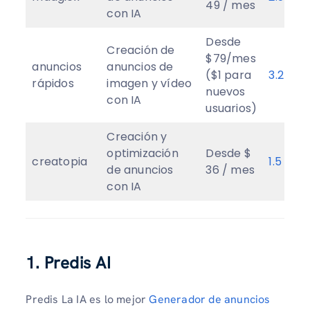
49 / mes
con IA
Desde
Creación de
$79/mes
anuncios
anuncios de
($1 para
3.2
★
rápidos
imagen y vídeo
nuevos
con IA
usuarios)
Creación y
optimización
Desde $
creatopia
1.5
★
de anuncios
36 / mes
con IA
1. Predis AI
Predis La IA es lo mejor
Generador de anuncios