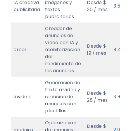
IA creativa
imágenes y
Desde $
3.5
★
publicitaria
textos
20 / mes
publicitarios
Creador de
anuncios de
vídeo con IA y
Desde $
crear
monitorización
4.4
★
19 / mes
del
rendimiento de
los anuncios
Generación de
texto a vídeo y
Desde $
Invideo
creación de
3
★
28 / mes
anuncios con
plantillas
Optimización
Desde $
madgicx
de anuncios
2.9
★