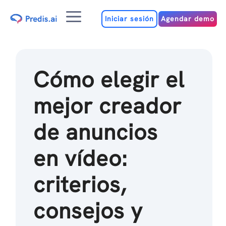
Ir
Menú
al
Iniciar sesión
Agendar demo
contenido
Cómo elegir el
mejor creador
de anuncios
en vídeo:
criterios,
consejos y