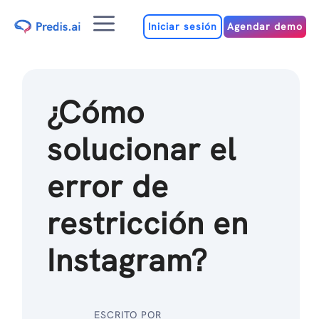
Ir
Menú
al
Iniciar sesión
Agendar demo
contenido
¿Cómo
solucionar el
error de
restricción en
Instagram?
ESCRITO POR