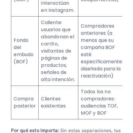
interactúan
en Instagram.
Caliente:
Compradores
usuarios que
anteriores (a
abandonan el
Fondo
menos que su
carrito,
del
campaña BOF
visitantes de
embudo
esté
páginas de
(BOF)
específicamente
productos,
diseñada para la
señales de
reactivación)
alta intención.
Todos los no
Compra
Clientes
compradores:
posterior
existentes
audiencias TOF,
MOF y BOF
Por qué esto importa:
Sin estas separaciones, tus