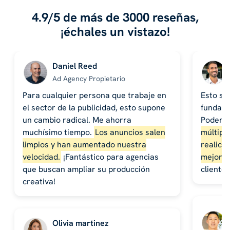
4.9/5 de más de 3000 reseñas,
¡échales un vistazo!
Daniel Reed
Ad Agency Propietario
Para cualquier persona que trabaje en
Esto se
el sector de la publicidad, esto supone
fundame
un cambio radical. Me ahorra
Podem
muchísimo tiempo.
Los anuncios salen
múltiple
limpios y han aumentado nuestra
realice
velocidad.
¡Fantástico para agencias
mejores
que buscan ampliar su producción
cliente
creativa!
Olivia martinez