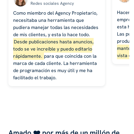
Redes sociales Agency
Hacer p
Como miembro del Agency Propietario,
empresa
necesitaba una herramienta que
esta he
pudiera manejar todas las necesidades
Las pub
de mis clientes, y esta lo hace todo.
product
Desde publicaciones hasta anuncios,
mantene
todo se ve increíble y puedo editarlo
vista de
rápidamente.
para que coincida con la
marca de cada cliente. La herramienta
de programación es muy útil y me ha
facilitado el trabajo.
Amado ❤️ por más de un millón de