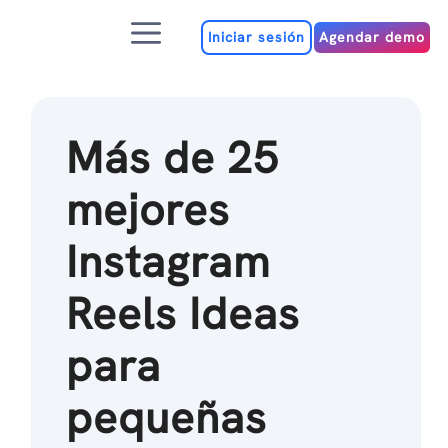
Ir
Menú
al
Iniciar sesión
Agendar demo
contenido
Más de 25
mejores
Instagram
Reels Ideas
para
pequeñas