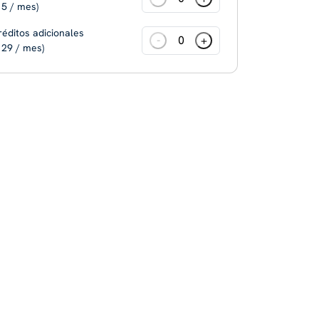
 5 / mes)
réditos adicionales
-
+
 29 / mes)