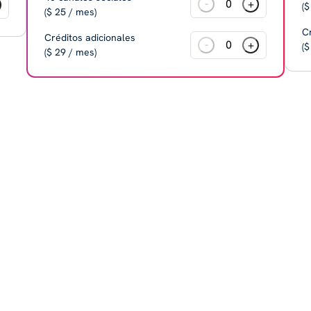
-
+
($
($ 25 / mes)
C
Créditos adicionales
-
+
($
($ 29 / mes)