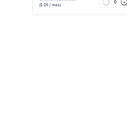
-
+
($ 29 / mes)