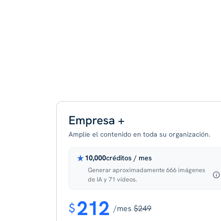
Empresa +
Amplíe el contenido en toda su organización.
10,000
créditos / mes
Generar aproximadamente 666 imágenes
de IA y 71 vídeos.
212
$
/mes
$249