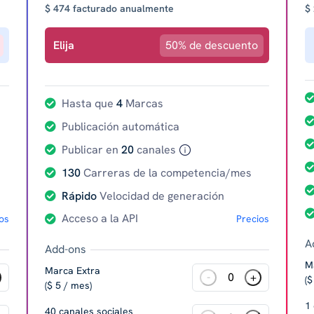
$ 474 facturado anualmente
$
Elija
50% de descuento
Hasta que
4
Marcas
Publicación automática
Publicar en
20
canales
130
Carreras de la competencia/mes
Rápido
Velocidad de generación
Acceso a la API
os
Precios
A
Add-ons
M
Marca Extra
-
+
($
($ 5 / mes)
1 
40 canales sociales