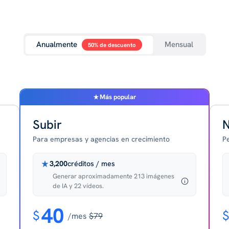
Anualmente
Mensual
50% de descuento
Más popular
Subir
N
Para empresas y agencias en crecimiento
P
3,200
créditos / mes
Generar aproximadamente 213 imágenes
de IA y 22 vídeos.
40
$
$
/mes
$79