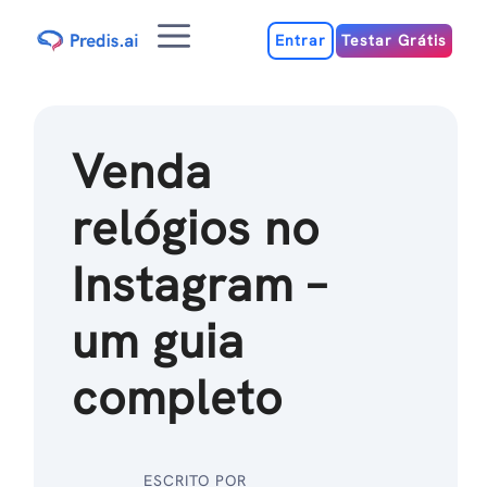
Ir
Menu
para
Entrar
Testar Grátis
o
conteúdo
Venda
relógios no
Instagram –
um guia
completo
ESCRITO POR