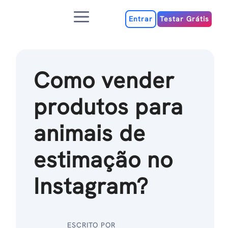
Ir
Menu
para
Entrar
Testar Grátis
o
conteúdo
Como vender
produtos para
animais de
estimação no
Instagram?
ESCRITO POR