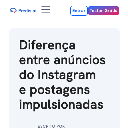
Ir
Menu
para
Entrar
Testar Grátis
o
conteúdo
Diferença
entre anúncios
do Instagram
e postagens
impulsionadas
ESCRITO POR