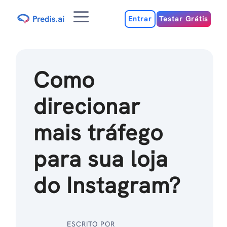
Ir
Menu
para
Entrar
Testar Grátis
o
conteúdo
Como
direcionar
mais tráfego
para sua loja
do Instagram?
ESCRITO POR