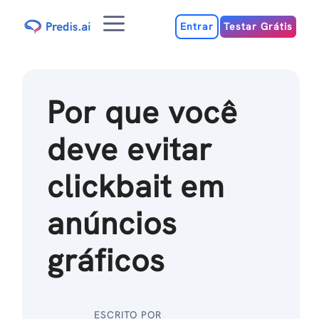
Ir
Menu
para
Entrar
Testar Grátis
o
conteúdo
Por que você
deve evitar
clickbait em
anúncios
gráficos
ESCRITO POR