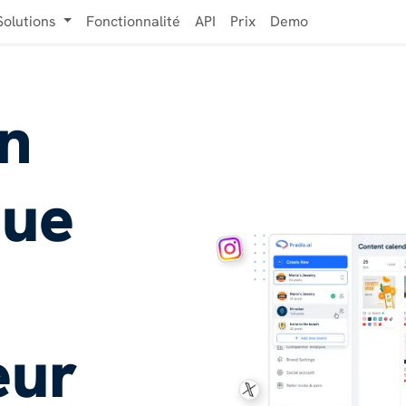
Solutions
Fonctionnalité
API
Prix
Demo
on
que
eur