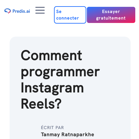
Passer
Menu
au
Se
Essayer
connecter
gratuitement
contenu
Comment
programmer
Instagram
Reels?
ÉCRIT PAR
Tanmay Ratnaparkhe