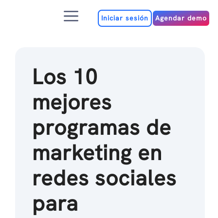
Ir
Menú
al
Iniciar sesión
Agendar demo
contenido
Los 10
mejores
programas de
marketing en
redes sociales
para