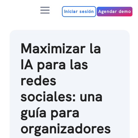
Ir
Menú
al
Iniciar sesión
Agendar demo
contenido
Maximizar la
IA para las
redes
sociales: una
guía para
organizadores