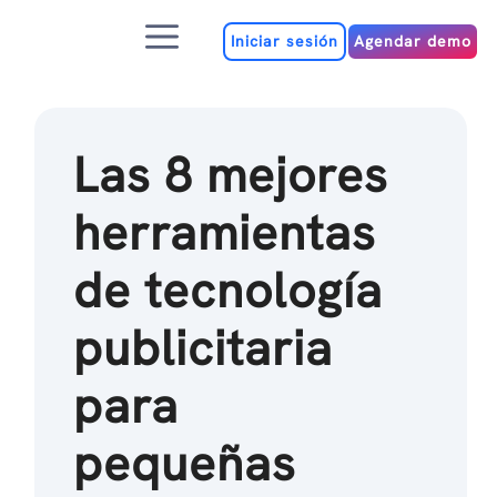
Ir
Menú
al
Iniciar sesión
Agendar demo
contenido
Las 8 mejores
herramientas
de tecnología
publicitaria
para
pequeñas