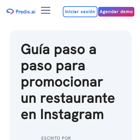
Ir
Menú
al
Iniciar sesión
Agendar demo
contenido
Guía paso a
paso para
promocionar
un restaurante
en Instagram
ESCRITO POR